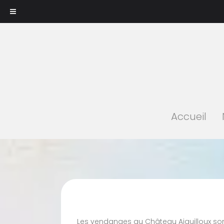
Accueil
Les vendanges au Château Aiguilloux sont 