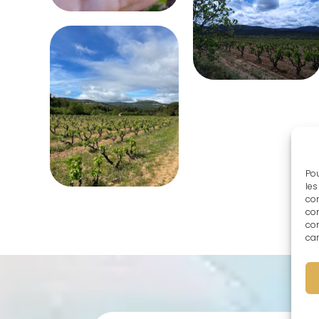
Pou
les
con
com
con
car