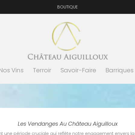
BOUTIQUE
Nos Vins
Terroir
Savoir-Faire
Barriques
Les Vendanges Au Château Aiguilloux
une période cruciale qui reflète notre engagement envers la qua