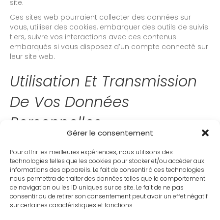
site.
Ces sites web pourraient collecter des données sur
vous, utiliser des cookies, embarquer des outils de suivis
tiers, suivre vos interactions avec ces contenus
embarqués si vous disposez d’un compte connecté sur
leur site web.
Utilisation Et Transmission
De Vos Données
Personnelles
Gérer le consentement
Si vous demandez une réinitialisation de votre mot de
Pour offrir les meilleures expériences, nous utilisons des
passe, votre adresse IP sera incluse dans l’e-mail de
technologies telles que les cookies pour stocker et/ou accéder aux
réinitialisation.
informations des appareils. Le fait de consentir à ces technologies
nous permettra de traiter des données telles que le comportement
Durées De Stockage De
de navigation ou les ID uniques sur ce site. Le fait de ne pas
consentir ou de retirer son consentement peut avoir un effet négatif
Vos Données
sur certaines caractéristiques et fonctions.