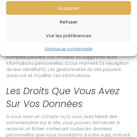
Si vous laissez un commentaire, le commentaire et ses
Accepter
métadonnées sont conservés indéfiniment. Cela permet
de reconnaître et approuver automatiquement les
Refuser
commentaires suivants au lieu de les laisser dans la file
de modération.
Voir les préférences
Pour les comptes qui s’inscrivent sur notre site (le cas
échéant), nous stockons également les données
Politique de confidentialité
personnelles indiquées dans leur profil. Tous les
comptes peuvent voir, modifier ou supprimer leurs
informations personnelles à tout moment (à l’exception
de leur identifiant). Les gestionnaires du site peuvent
aussi voir et modifier ces informations.
Les Droits Que Vous Avez
Sur Vos Données
Si vous avez un compte ou si vous avez laissé des
commentaires sur le site, vous pouvez demander à
recevoir un fichier contenant toutes les données
personnelles que nous possédons à votre sujet, incluant